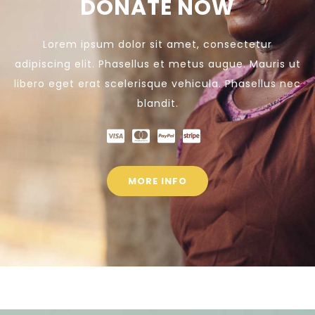
DONATE NOW
Lorem ipsum dolor sit amet, consectetur
adipiscing elit. Phasellus et metus augue. Mauris ut
libero eget erat scelerisque vehicula. Phasellus nec
blandit.
MORE INFO