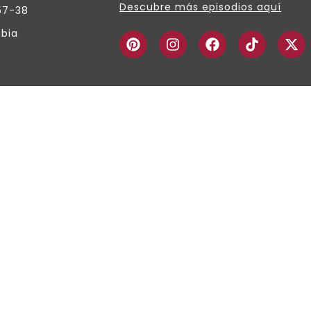
Descubre más episodios aquí
57-38
bia