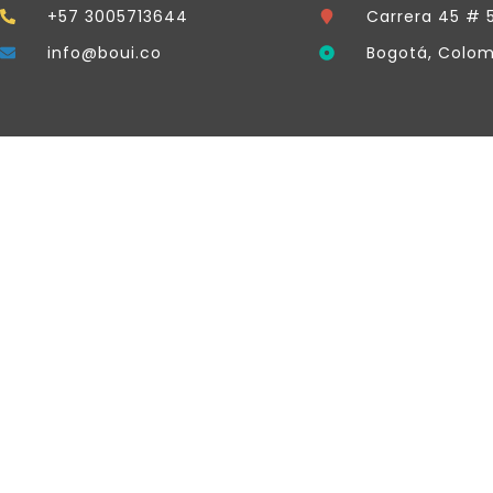
+57 3005713644
Carrera 45 # 
info@boui.co
Bogotá, Colom