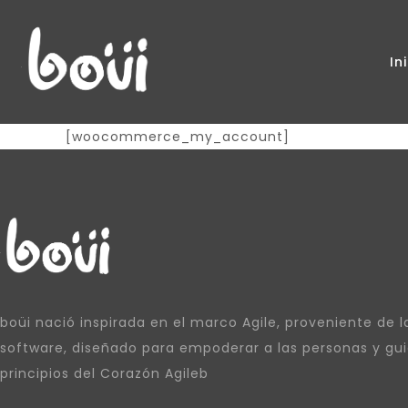
In
[woocommerce_my_account]
boüi nació inspirada en el marco Agile, proveniente de la
software, diseñado para empoderar a las personas y gui
principios del Corazón Agileb