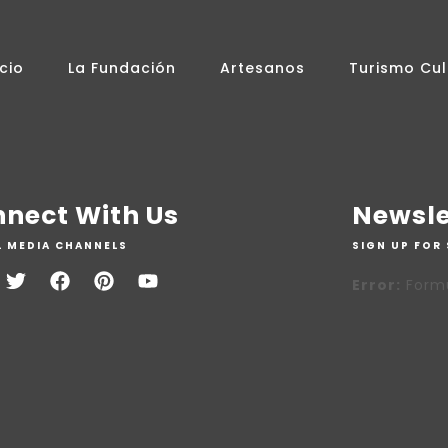
icio
La Fundación
Artesanos
Turismo Cul
nect With Us
Newsle
L MEDIA CHANNELS
SIGN UP FOR 
Error:
Formu