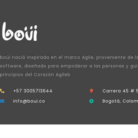
boüi nació inspirada en el marco Agile, proveniente de la
software, diseñado para empoderar a las personas y gui
principios del Corazón Agileb
+57 3005713644
Carrera 45 # 
info@boui.co
Bogotá, Colom