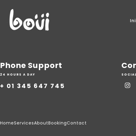
In
Phone Support
Con
24 HOURS A DAY
SOCIA
+ 01 345 647 745
Home
Services
About
Booking
Contact